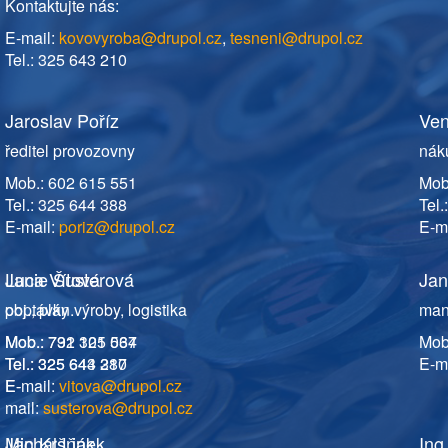
Kontaktujte nás:
E-mail:
kovovyroba@drupol.cz
,
tesneni@drupol.cz
Tel.: 325 643 210
Jaroslav Poříz
Ven
ředitel provozovny
náku
Mob.: 602 615 551
Mob
Tel.: 325 644 388
Tel.
E-mail:
poriz@drupol.cz
E-ma
Jana Vítová
Lucie Šusterová
Jan
poptávky
obj., plán.výroby, logistika
man
Mob.: 792 301 564
Mob.: 731 125 037
Mob
Tel.: 325 644 387
Tel.: 325 643 210
E-ma
E-mail:
E-
vitova@drupol.cz
mail:
susterova@drupol.cz
Michal Linek
Jan Kršňák
Ing