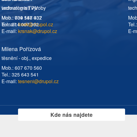
vedoucí mistr výroby
technolog a TPV
tec
Mob.: 604 148 432
Mob.: 739 587 037
Mob
E-mail:
Tel.: 314 007 392
linek
@drupol.cz
Tel.
E-mail:
krsnak@drupol.cz
E-ma
Milena Pořízová
těsnění - obj., expedice
Mob.: 607 670 560
Tel.: 325 643 541
E-mail:
tesneni@drupol.cz
Kde nás najdete