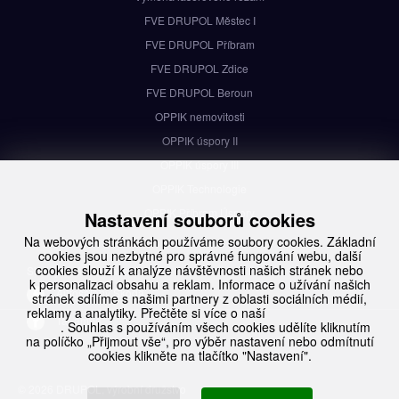
FVE DRUPOL Městec I
FVE DRUPOL Příbram
FVE DRUPOL Zdice
FVE DRUPOL Beroun
OPPIK nemovitosti
OPPIK úspory II
OPPIK úspory III
OPPIK Technologie
OPPIK Příbram Úspory
Nastavení souborů cookies
Na webových stránkách používáme soubory cookies. Základní
cookies jsou nezbytné pro správné fungování webu, další
cookies slouží k analýze návštěvnosti našich stránek nebo
Sledujte nás na Facebooku
k personalizaci obsahu a reklam. Informace o užívání našich
Autosalony Škoda
stránek sdílíme s našimi partnery z oblasti sociálních médií,
reklamy a analytiky. Přečtěte si více o naší
Ochraně osobních
TaLampa
údajů
. Souhlas s používáním všech cookies udělíte kliknutím
na políčko „Přijmout vše“, pro výběr nastavení nebo odmítnutí
cookies klikněte na tlačítko "Nastavení".
© 2026 DRUPOL, výrobní družstvo