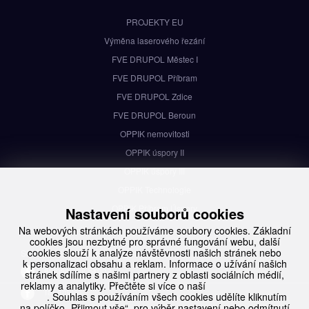
PROJEKTY EU
Výměna laserového řezání
FVE DRUPOL Městec I
FVE DRUPOL Příbram
FVE DRUPOL Zdice
FVE DRUPOL Beroun
OPPIK nemovitosti
OPPIK úspory II
OPPIK úspory III
OPPIK Technologie
OPPIK Příbram Úspory
Nastavení souborů cookies
Na webových stránkách používáme soubory cookies. Základní
cookies jsou nezbytné pro správné fungování webu, další
cookies slouží k analýze návštěvnosti našich stránek nebo
Sledujte nás na Facebooku
k personalizaci obsahu a reklam. Informace o užívání našich
Autosalony Škoda
stránek sdílíme s našimi partnery z oblasti sociálních médií,
reklamy a analytiky. Přečtěte si více o naší
Ochraně osobních
TaLampa
údajů
. Souhlas s používáním všech cookies udělíte kliknutím
na políčko „Přijmout vše“, pro výběr nastavení nebo odmítnutí