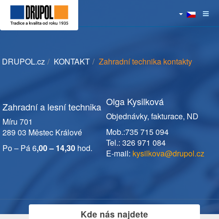
DRUPOL.cz
KONTAKT
Zahradní technika kontakty
Olga Kysilková
Zahradní a lesní technika
Objednávky, fakturace, ND
Míru 701
Mob.:735 715 094
289 03 Městec Králové
Tel.: 326 971 084
Po – Pá 6
,00 – 14,30
hod.
E-mail:
kysilkova@drupol.cz
Kde nás najdete