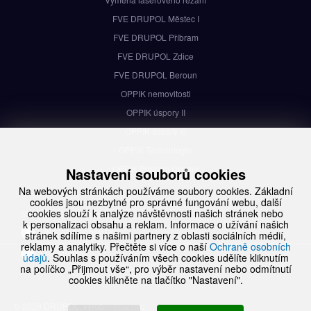
FVE DRUPOL Městec I
FVE DRUPOL Příbram
FVE DRUPOL Zdice
FVE DRUPOL Beroun
OPPIK nemovitosti
OPPIK úspory II
OPPIK úspory III
OPPIK Technologie
OPPIK Příbram Úspory
Nastavení souborů cookies
Na webových stránkách používáme soubory cookies. Základní
cookies jsou nezbytné pro správné fungování webu, další
cookies slouží k analýze návštěvnosti našich stránek nebo
Sledujte nás na Facebooku
k personalizaci obsahu a reklam. Informace o užívání našich
Autosalony Škoda
stránek sdílíme s našimi partnery z oblasti sociálních médií,
reklamy a analytiky. Přečtěte si více o naší
Ochraně osobních
TaLampa
údajů
. Souhlas s používáním všech cookies udělíte kliknutím
na políčko „Přijmout vše“, pro výběr nastavení nebo odmítnutí
cookies klikněte na tlačítko "Nastavení".
© 2026 DRUPOL, výrobní družstvo