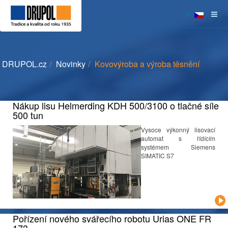
DRUPOL.cz
Novinky
Kovovýroba a výroba těsnění
Nákup lisu Helmerding KDH 500/3100 o tlačné síle
500 tun
Vysoce výkonný lisovací
automat s řídícím
systémem Siemens
SIMATIC S7
Pořízení nového svářecího robotu Urias ONE FR