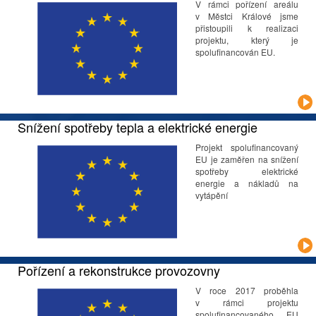
V rámci pořízení areálu
v Městci Králové jsme
přistoupili k realizaci
projektu, který je
spolufinancován EU.
Snížení spotřeby tepla a elektrické energie
Projekt spolufinancovaný
EU je zaměřen na snížení
spotřeby elektrické
energie a nákladů na
vytápění
Pořízení a rekonstrukce provozovny
V roce 2017 proběhla
v rámci projektu
spolufinancovaného EU