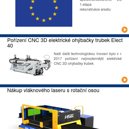
1.etapa
rekonstrukce areálu
Pořízení CNC 3D elektrické ohýbačky trubek Elect
40
Naší další technologickou inovací bylo v r.
2017 pořízení nejmodernější
elektrické
CNC 3D ohýbačky trubek
Nákup vláknového laseru s rotační osou